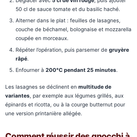
Déglacer avec
5 cl de vin rouge
, puis ajouter
50 cl de sauce tomate et du basilic haché.
Alterner dans le plat : feuilles de lasagnes,
couche de béchamel, bolognaise et mozzarella
coupée en morceaux.
Répéter l’opération, puis parsemer de
gruyère
râpé
.
Enfourner à
200°C pendant 25 minutes
.
Les lasagnes se déclinent en
multitude de
variantes
, par exemple aux légumes grillés, aux
épinards et ricotta, ou à la courge butternut pour
une version printanière allégée.
Comment réussir des gnocchi à