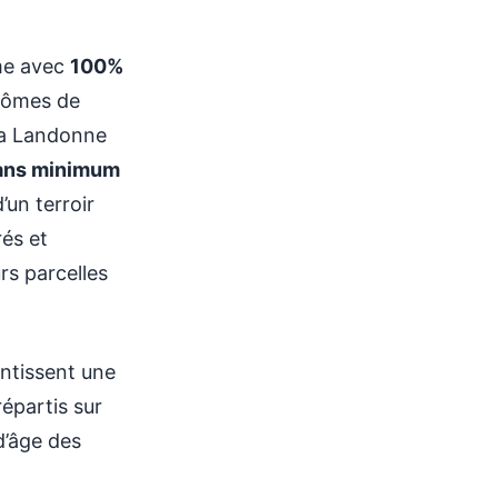
me avec
100%
arômes de
 La Landonne
ans minimum
un terroir
rés et
rs parcelles
ntissent une
épartis sur
d’âge des