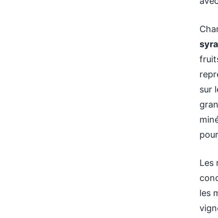
avec
Cham
syr
frui
repr
sur 
gran
miné
pour
Les 
conc
les 
vig