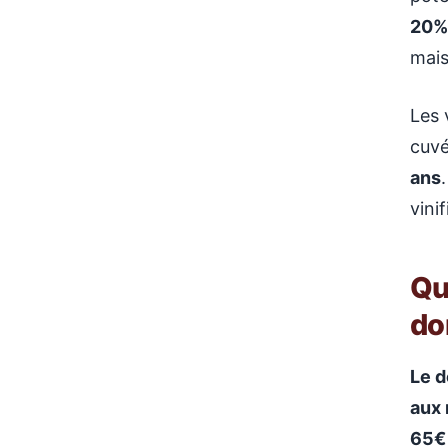
20%
mais
Les 
cuvé
ans
vini
Qu
do
Le d
aux 
65€ 