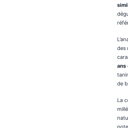
simi
dégu
réfé
L’an
des 
cara
ans
tani
de b
La c
mill
natu
pote