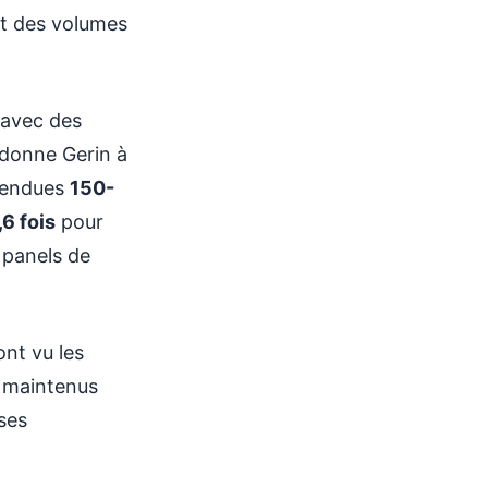
et des volumes
 avec des
donne Gerin à
vendues
150-
,6 fois
pour
 panels de
nt vu les
s maintenus
sses