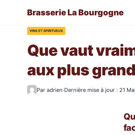
Brasserie La Bourgogne
VINS ET SPIRITUEUX
Que vaut vraim
aux plus gran
Par adrien
·
Dernière mise à jour : 21 M
Qu
fa