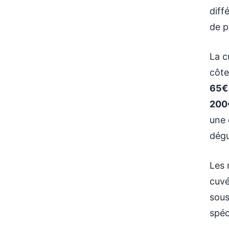
diff
de p
La c
côte
65€
200
une 
dégu
Les 
cuvé
sou
spéc