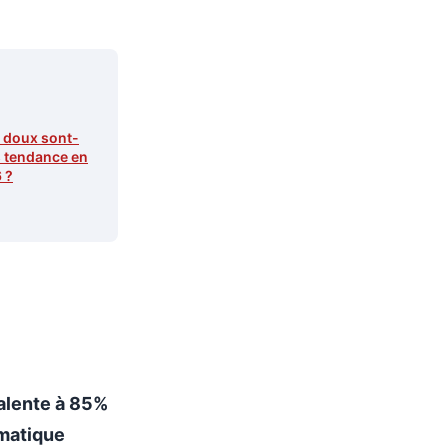
s doux sont-
s tendance en
 ?
alente à 85%
omatique