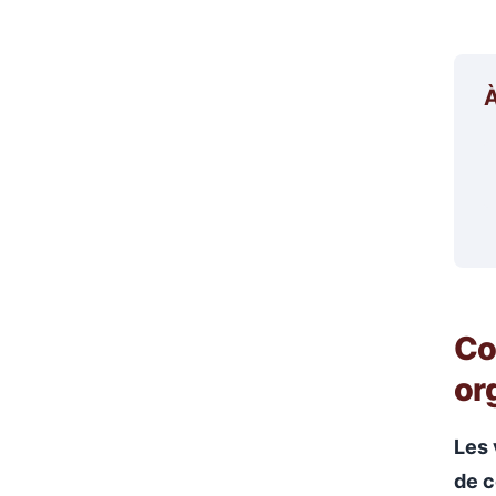
À
Co
or
Les 
de c