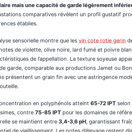
laire mais une capacité de garde légèrement inférie
stations comparatives révèlent un profil gustatif pr
rences établies.
alyse sensorielle montre que les
vin cote rotie gerin
dé
notes de violette, olive noire, lard fumé et poivre bla
ctéristiques de l’appellation. La texture soyeuse appa
de garde, comparable aux productions Jamet ou Bon
ns présentent un grain fin avec une astringence mo
outeille.
oncentration en polyphénols atteint
65-72 IPT
selon 
ésimes, contre
75-85 IPT
pour les domaines de référen
relle se maintient entre
3,4-3,6 pH
, garantissant fraî
ntiel de vieillissement. Les notes d’élevage restent d