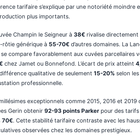
érence tarifaire s’explique par une notoriété moindre 
roduction plus importants.
uvée Champin le Seigneur à
38€
rivalise directement
-rôtie générique à
55-70€
d’autres domaines. La Lan
se compare favorablement aux cuvées parcellaires 
€
chez Jamet ou Bonnefond. L’écart de prix atteint
4
différence qualitative de seulement
15-20%
selon les
station professionnelle.
millésimes exceptionnels comme 2015, 2016 et 2019 o
es Gerin obtenir
92-93 points Parker
pour des tarif
s
70€
. Cette stabilité tarifaire contraste avec les hau
ulatives observées chez les domaines prestigieux.