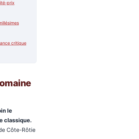
ité-prix
illésimes
sance critique
domaine
in le
e classique.
de Côte-Rôtie