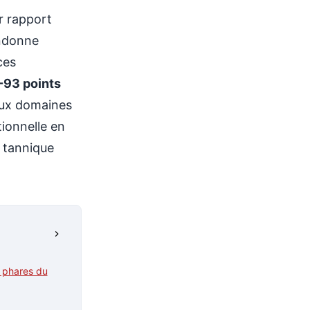
r rapport
andonne
ces
-93 points
aux domaines
tionnelle en
 tannique
s phares du