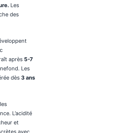
ure.
Les
oche des
veloppent
nc
raît après
5-7
nefond. Les
dérée dès
3 ans
les
ce. L’acidité
cheur et
iscrètes avec