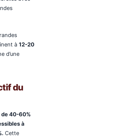
andes
grandes
minent à
12-20
ne d’une
tif du
ur de 40-60%
ssibles à
%.
Cette