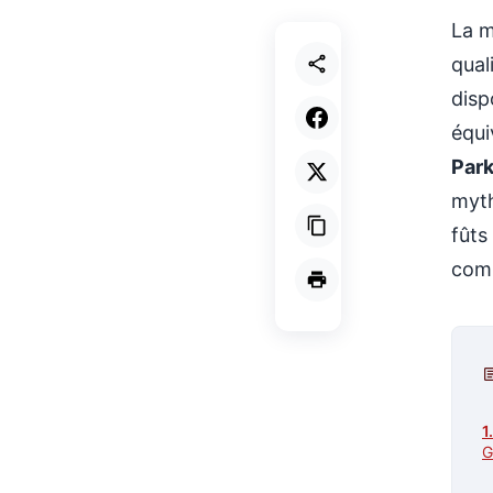
La m
qual
disp
équi
Park
myth
fûts
comp
G