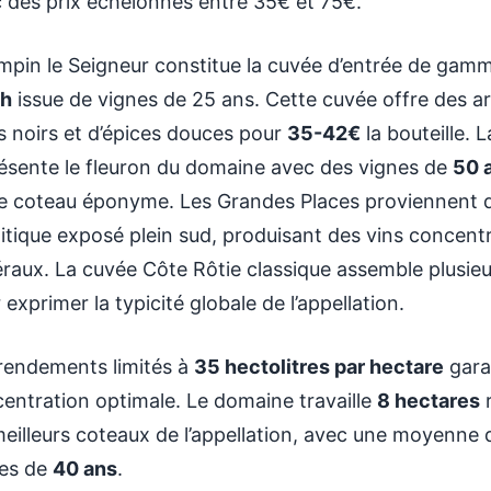
 des prix échelonnés entre 35€ et 75€.
pin le Seigneur constitue la cuvée d’entrée de gam
ah
issue de vignes de 25 ans. Cette cuvée offre des 
ts noirs et d’épices douces pour
35-42€
la bouteille.
ésente le fleuron du domaine avec des vignes de
50 
le coteau éponyme. Les Grandes Places proviennent d’
itique exposé plein sud, produisant des vins concent
raux. La cuvée Côte Rôtie classique assemble plusieu
 exprimer la typicité globale de l’appellation.
rendements limités à
35 hectolitres par hectare
gara
entration optimale. Le domaine travaille
8 hectares
r
meilleurs coteaux de l’appellation, avec une moyenne 
nes de
40 ans
.