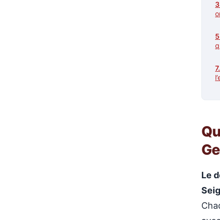
o
q
l
Qu
Ge
Le d
Seig
Chaq