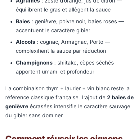
Agrumes
: zeste d’orange, jus de citron —
équilibrent le gras et allègent la sauce
Baies
: genièvre, poivre noir, baies roses —
accentuent le caractère gibier
Alcools
: cognac, Armagnac, Porto —
complexifient la sauce par réduction
Champignons
: shiitake, cèpes séchés —
apportent umami et profondeur
La combinaison thym + laurier + vin blanc reste la
référence classique française. L’ajout de
2 baies de
genièvre
écrasées intensifie le caractère sauvage
du gibier sans dominer.
Comment réussir les oignons